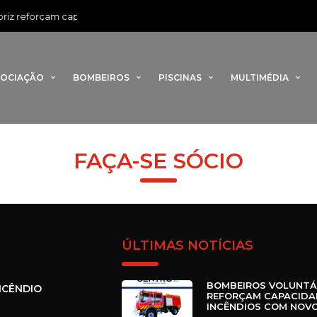
z reforçam capacidade de combate a incêndios com novo veículo flo
SOCIAÇÃO
BOMBEIROS
PISCINAS
MULTIMÉDIA
FAÇA-SE SÓCIO
ÚLTIMAS NOTÍCIAS
BOMBEIROS VOLUNTÁ
NCÊNDIO
REFORÇAM CAPACIDA
INCÊNDIOS COM NOVO