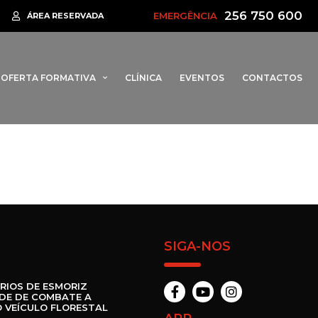
256 750 600
•
EMERGÊNCIA
restal
Rotta da Barrinha regressa em 2026 para assinalar 95 anos
ÁREA RESERVADA
OFERTA FORMATIVA
CLÍNICA
EVENTOS
CONTACTOS
SIGA-NOS
RIOS DE ESMORIZ
DE DE COMBATE A
 VEÍCULO FLORESTAL