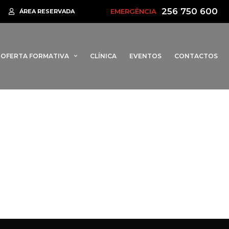
256 750 600
•
EMERGÊNCIA
tal
Rotta da Barrinha regressa em 2026 para assinalar 95 anos do
ÁREA RESERVADA
OFERTA FORMATIVA
CLÍNICA
EVENTOS
CONTACTOS