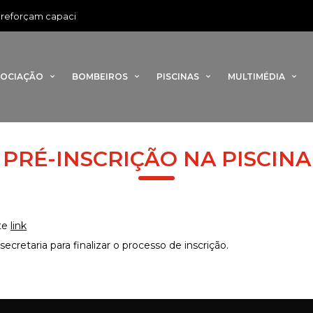
eforçam capacidade de combate a incêndios com novo veículo flores
SOCIAÇÃO
BOMBEIROS
PISCINAS
MULTIMÉDIA
PRÉ-INSCRIÇÃO NA PISCINA
ste
link
ecretaria para finalizar o processo de inscrição.