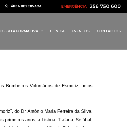
256 750 600
•
EMERGÊNCIA
orestal
Rotta da Barrinha regressa em 2026 para assinalar 95 ano
ÁREA RESERVADA
OFERTA FORMATIVA
CLÍNICA
EVENTOS
CONTACTOS
os Bombeiros Voluntários de Esmoriz, pelos
riz", do Dr. António Maria Ferreira da Silva,
 primeiros anos, a Lisboa, Trafaria, Setúbal,