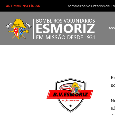
ÚLTIMAS NOTÍCIAS
Bombeiros Voluntários de Esmor
AS
Em
bo
No
há