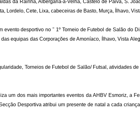
ldas da Rainha, Albergaria-a-Velha, Castelo de Paiva, S. João 
a, Lordelo, Cete, Lixa, cabeceiras de Basto, Murça, Ílhavo, Vista
 evento desportivo no " 1º Torneio de Futebol de Salão do Di
a das equipas das Corporações de Amoníaco, Ílhavo, Vista Aleg
laridade, Torneios de Futebol de Salão/ Futsal, atividades de 
za um dos mais importantes eventos da AHBV Esmoriz, a Festa
 Secção Desportiva atribui um presente de natal a cada crianç