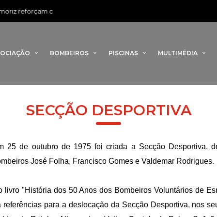
iz reforçam capacidade de combate a incêndios com novo veículo fl
SOCIAÇÃO
BOMBEIROS
PISCINAS
MULTIMÉDIA
SECÇÃO DESPORTIVA
 25 de outubro de 1975 foi criada a Secção Desportiva, d
mbeiros José Folha, Francisco Gomes e Valdemar Rodrigues.
 livro "História dos 50 Anos dos Bombeiros Voluntários de Esmo
 referências para a deslocação da Secção Desportiva, nos seus