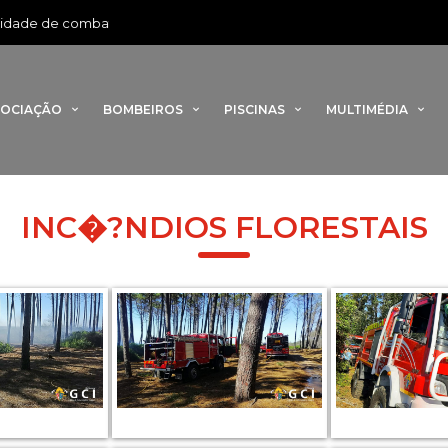
•
de de combate a incêndios com novo veículo florestal
Rotta da B
SOCIAÇÃO
BOMBEIROS
PISCINAS
MULTIMÉDIA
INC�?NDIOS FLORESTAIS