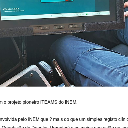
m o projeto pioneiro iTEAMS do INEM.
volvida pelo INEM que ? mais do que um simples registo clín
e Orientação de Doentes Urgentes) e os meios que estão no ter