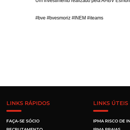
Um investimento realizado pela AHBV Esmori
#bve #bvesmoriz #INEM #iteams
LINKS RÁPIDOS
LINKS ÚTEIS
FAÇA-SE SÓCIO
IPMA RISCO DE I
RECRUTAMENTO
IPMA PRAIAS