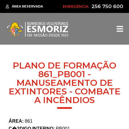
256 750 600
EMERGÊNCIA
ÁREA RESERVADA
PLANO DE FORMAÇÃO
861_PB001 -
MANUSEAMENTO DE
EXTINTORES - COMBATE
A INCÊNDIOS
ÁREA:
861
C�?DIGO INTERNO:
PB001